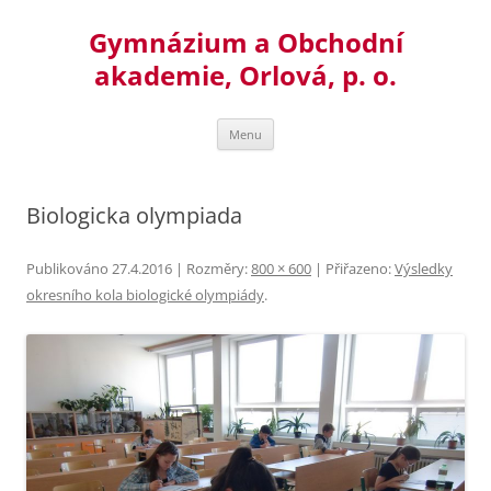
Přejít
k
Gymnázium a Obchodní
obsahu
webu
akademie, Orlová, p. o.
Menu
Biologicka olympiada
Publikováno
27.4.2016
| Rozměry:
800 × 600
| Přiřazeno:
Výsledky
okresního kola biologické olympiády
.