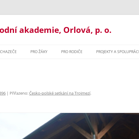
ní akademie, Orlová, p. o.
UCHAZEČE
PRO ŽÁKY
PRO RODIČE
PROJEKTY A SPOLUPRÁC
UJ U NÁS
ORGANIZACE ROKU
BAKALÁŘI
ORMACE PRO UCHAZEČE
MATERIÁLY KE STAŽENÍ
ORGANIZACE ŠK. ROKU
ILETÉ GYMNÁZIUM
MATURITNÍ ZKOUŠKA 2021
MATERIÁLY KE STAŽENÍ
896
| Přiřazeno:
Česko-polské setkání na Trojmezí
.
ŘLETÉ GYMNÁZIUM
PORADENSTVÍ
PORADENSTVÍ
ZACE ROKU
ORMAČNÍ TECHNOLOGIE
PREVENCE RIZIK
NADAČNÍ FOND GOA ORLOVÁ
ZVONĚNÍ
HODNÍ AKADEMIE