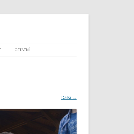
E
OSTATNÍ
DOTAZY A PŘIPOMÍNKY
ŠKOLSTVÍ V ČR
MAPA A GPS
Další →