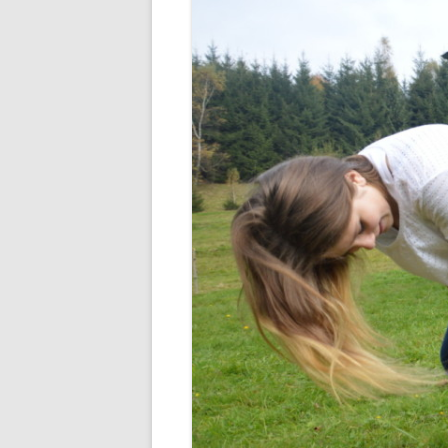
STUDENTSKÁ RADA
SEZNAMY
VEŘ
VÝCHOVNÁ KOMISE
PORADENSTVÍ
ZAMĚSTNANCI ŠKOLY
FOTOGALERIE
PARTNEŘI ŠKOLY