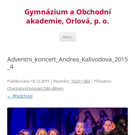
Přejít
k
Gymnázium a Obchodní
obsahu
webu
akademie, Orlová, p. o.
Menu
Adventni_koncert_Andrea_Kalivodova_2015
_4
Publikováno
18.12.2015
| Rozměry:
1024 × 683
| Přiřazeno:
Charitativní koncert Děti dětem
.
← Předchozí