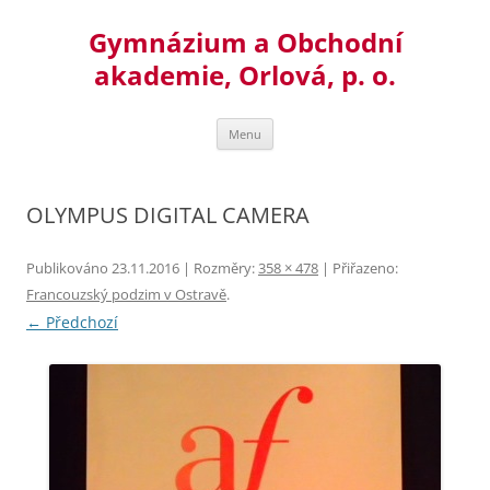
Přejít
k
Gymnázium a Obchodní
obsahu
webu
akademie, Orlová, p. o.
Menu
OLYMPUS DIGITAL CAMERA
Publikováno
23.11.2016
| Rozměry:
358 × 478
| Přiřazeno:
Francouzský podzim v Ostravě
.
← Předchozí