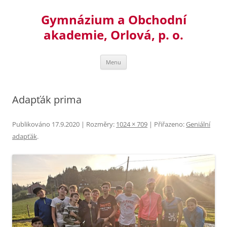
Přejít
k
Gymnázium a Obchodní
obsahu
webu
akademie, Orlová, p. o.
Menu
Adapťák prima
Publikováno
17.9.2020
| Rozměry:
1024 × 709
| Přiřazeno:
Geniální
adapťák
.