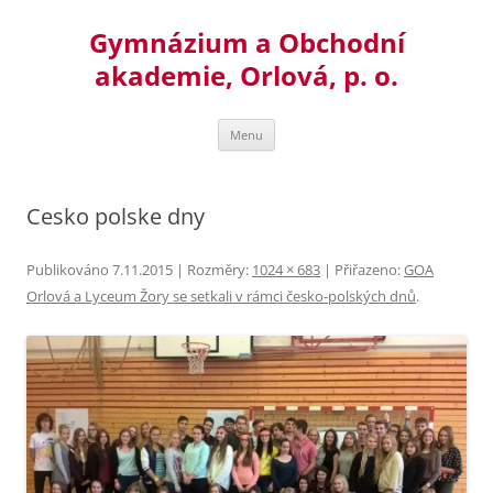
Přejít
k
Gymnázium a Obchodní
obsahu
webu
akademie, Orlová, p. o.
Menu
Cesko polske dny
Publikováno
7.11.2015
| Rozměry:
1024 × 683
| Přiřazeno:
GOA
Orlová a Lyceum Žory se setkali v rámci česko-polských dnů
.