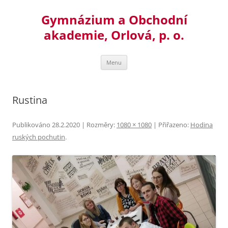
Přejít
k
Gymnázium a Obchodní
obsahu
webu
akademie, Orlová, p. o.
Menu
Rustina
Publikováno
28.2.2020
| Rozměry:
1080 × 1080
| Přiřazeno:
Hodina
ruských pochutin
.