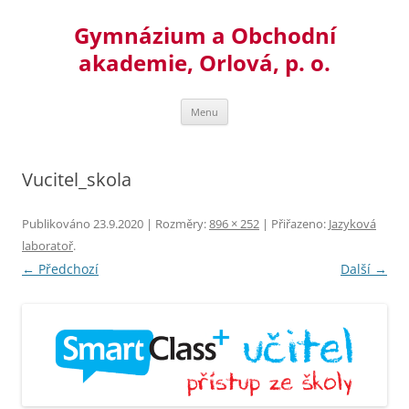
Přejít
k
Gymnázium a Obchodní
obsahu
webu
akademie, Orlová, p. o.
Menu
Vucitel_skola
Publikováno
23.9.2020
| Rozměry:
896 × 252
| Přiřazeno:
Jazyková
laboratoř
.
← Předchozí
Další →