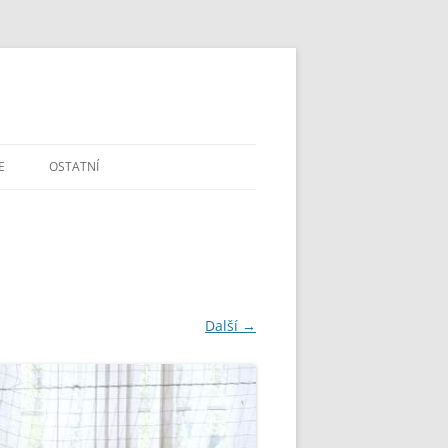
E
OSTATNÍ
DOTAZY A PŘIPOMÍNKY
ŠKOLSTVÍ V ČR
MAPA A GPS
Další →