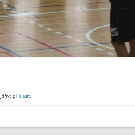
ejdříve
přihlásit
.