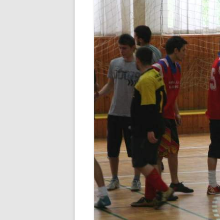
STUDENTSKÁ RADA
SEZNAMY
VEŘ
VÝCHOVNÁ KOMISE
PORADENSTVÍ
ZAMĚSTNANCI ŠKOLY
FOTOGALERIE
PARTNEŘI ŠKOLY