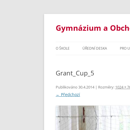
Přejít
k
obsahu
Gymnázium a Obchod
webu
O ŠKOLE
ÚŘEDNÍ DESKA
PRO 
ZÁKLADNÍ INFORMACE
STUD
Grant_Cup_5
STUDIJNÍ OBORY
INF
DOKUMENTY ŠKOLY
OSM
Publikováno
30.4.2014
| Rozměry:
1024 × 7
← Předchozí
VYBAVENÍ ŠKOLY
ČTY
ŠKOLNÍ ROK 2020/2021
ORGANI
INF
ŠKOLSKÁ RADA
ŠKOLNÍ 
OBC