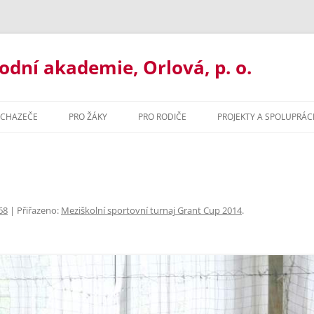
ní akademie, Orlová, p. o.
UCHAZEČE
PRO ŽÁKY
PRO RODIČE
PROJEKTY A SPOLUPRÁC
UJ U NÁS
ORGANIZACE ROKU
BAKALÁŘI
ORMACE PRO UCHAZEČE
MATERIÁLY KE STAŽENÍ
ORGANIZACE ŠK. ROKU
ILETÉ GYMNÁZIUM
MATURITNÍ ZKOUŠKA 2021
MATERIÁLY KE STAŽENÍ
68
| Přiřazeno:
Meziškolní sportovní turnaj Grant Cup 2014
.
ŘLETÉ GYMNÁZIUM
PORADENSTVÍ
PORADENSTVÍ
ZACE ROKU
ORMAČNÍ TECHNOLOGIE
PREVENCE RIZIK
NADAČNÍ FOND GOA ORLOVÁ
ZVONĚNÍ
HODNÍ AKADEMIE