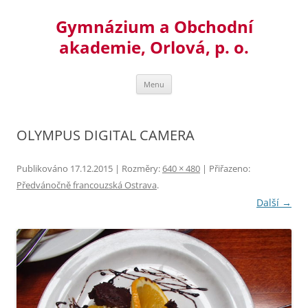
Přejít
k
Gymnázium a Obchodní
obsahu
webu
akademie, Orlová, p. o.
Menu
OLYMPUS DIGITAL CAMERA
Publikováno
17.12.2015
| Rozměry:
640 × 480
| Přiřazeno:
Předvánočně francouzská Ostrava
.
Další →