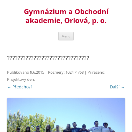
Přejít
k
Gymnázium a Obchodní
obsahu
webu
akademie, Orlová, p. o.
Menu
???????????????????????????????
Publikováno
9.6.2015
| Rozměry:
1024 × 768
| Přiřazeno:
Projektový den
.
← Předchozí
Další →