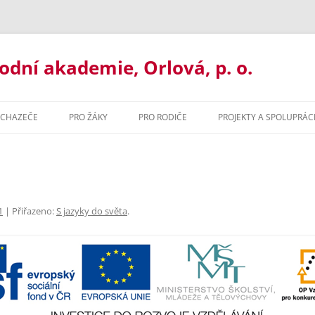
ní akademie, Orlová, p. o.
UCHAZEČE
PRO ŽÁKY
PRO RODIČE
PROJEKTY A SPOLUPRÁC
UJ U NÁS
ORGANIZACE ROKU
BAKALÁŘI
ORMACE PRO UCHAZEČE
MATERIÁLY KE STAŽENÍ
ORGANIZACE ŠK. ROKU
ILETÉ GYMNÁZIUM
MATURITNÍ ZKOUŠKA 2021
MATERIÁLY KE STAŽENÍ
1
| Přiřazeno:
S jazyky do světa
.
ŘLETÉ GYMNÁZIUM
PORADENSTVÍ
PORADENSTVÍ
ZACE ROKU
ORMAČNÍ TECHNOLOGIE
PREVENCE RIZIK
NADAČNÍ FOND GOA ORLOVÁ
ZVONĚNÍ
HODNÍ AKADEMIE