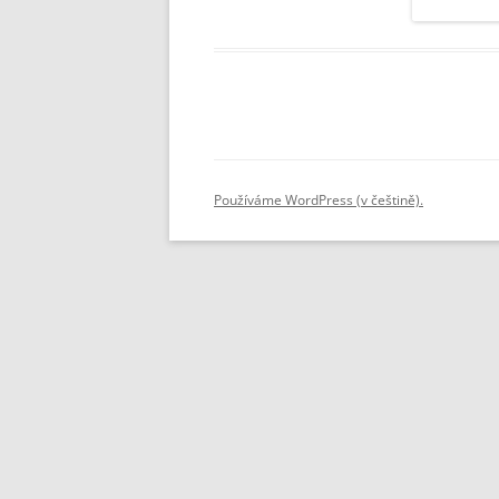
STUDENTSKÁ RADA
SEZNAMY
VEŘ
VÝCHOVNÁ KOMISE
PORADENSTVÍ
ZAMĚSTNANCI ŠKOLY
FOTOGALERIE
Používáme WordPress (v češtině).
PARTNEŘI ŠKOLY