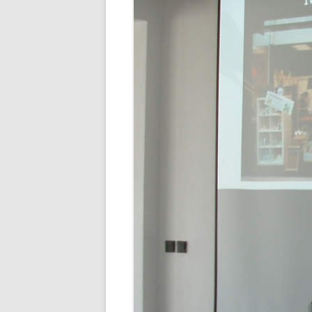
STUDENTSKÁ RADA
SEZNAMY
VEŘ
VÝCHOVNÁ KOMISE
PORADENSTVÍ
ZAMĚSTNANCI ŠKOLY
FOTOGALERIE
PARTNEŘI ŠKOLY