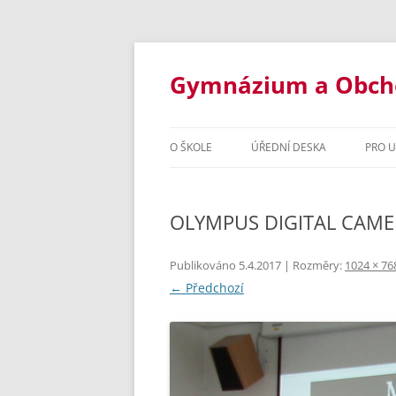
Přejít
k
obsahu
Gymnázium a Obchod
webu
O ŠKOLE
ÚŘEDNÍ DESKA
PRO 
ZÁKLADNÍ INFORMACE
STUD
OLYMPUS DIGITAL CAM
STUDIJNÍ OBORY
INF
DOKUMENTY ŠKOLY
OSM
Publikováno
5.4.2017
| Rozměry:
1024 × 76
← Předchozí
VYBAVENÍ ŠKOLY
ČTY
ŠKOLNÍ ROK 2020/2021
ORGANI
INF
ŠKOLSKÁ RADA
ŠKOLNÍ 
OBC