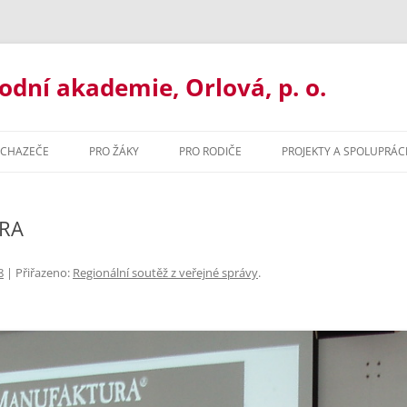
ní akademie, Orlová, p. o.
UCHAZEČE
PRO ŽÁKY
PRO RODIČE
PROJEKTY A SPOLUPRÁC
UJ U NÁS
ORGANIZACE ROKU
BAKALÁŘI
ERA
ORMACE PRO UCHAZEČE
MATERIÁLY KE STAŽENÍ
ORGANIZACE ŠK. ROKU
ILETÉ GYMNÁZIUM
MATURITNÍ ZKOUŠKA 2021
MATERIÁLY KE STAŽENÍ
8
| Přiřazeno:
Regionální soutěž z veřejné správy
.
ŘLETÉ GYMNÁZIUM
PORADENSTVÍ
PORADENSTVÍ
ZACE ROKU
ORMAČNÍ TECHNOLOGIE
PREVENCE RIZIK
NADAČNÍ FOND GOA ORLOVÁ
ZVONĚNÍ
HODNÍ AKADEMIE