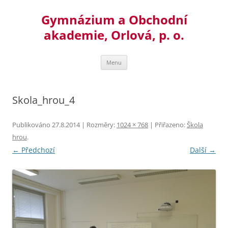
Přejít
k
Gymnázium a Obchodní
obsahu
webu
akademie, Orlová, p. o.
Menu
Skola_hrou_4
Publikováno
27.8.2014
| Rozměry:
1024 × 768
| Přiřazeno:
Škola
hrou
.
← Předchozí
Další →