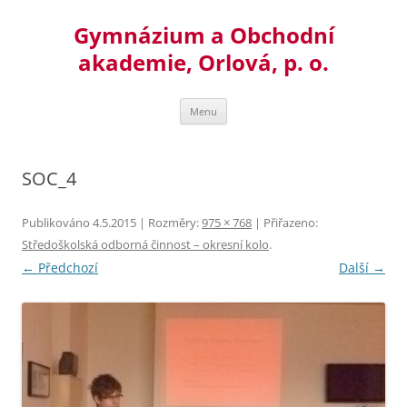
Přejít
k
Gymnázium a Obchodní
obsahu
webu
akademie, Orlová, p. o.
Menu
SOC_4
Publikováno
4.5.2015
| Rozměry:
975 × 768
| Přiřazeno:
Středoškolská odborná činnost – okresní kolo
.
← Předchozí
Další →