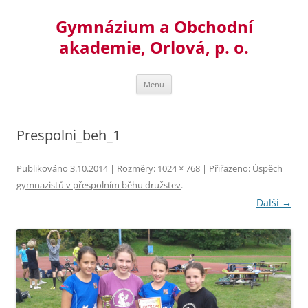
Přejít
k
Gymnázium a Obchodní
obsahu
webu
akademie, Orlová, p. o.
Menu
Prespolni_beh_1
Publikováno
3.10.2014
| Rozměry:
1024 × 768
| Přiřazeno:
Úspěch
gymnazistů v přespolním běhu družstev
.
Další →