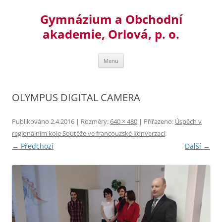
Přejít
k
Gymnázium a Obchodní
obsahu
webu
akademie, Orlová, p. o.
Menu
OLYMPUS DIGITAL CAMERA
Publikováno
2.4.2016
| Rozměry:
640 × 480
| Přiřazeno:
Úspěch v
regionálním kole Soutěže ve francouzské konverzaci
.
← Předchozí
Další →