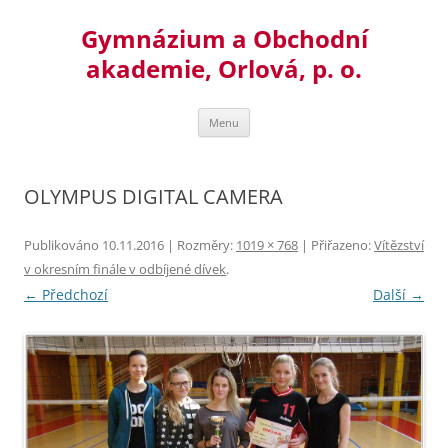
Přejít
k
Gymnázium a Obchodní
obsahu
webu
akademie, Orlová, p. o.
Menu
OLYMPUS DIGITAL CAMERA
Publikováno
10.11.2016
| Rozměry:
1019 × 768
| Přiřazeno:
Vítězství
v okresním finále v odbíjené dívek
.
← Předchozí
Další →