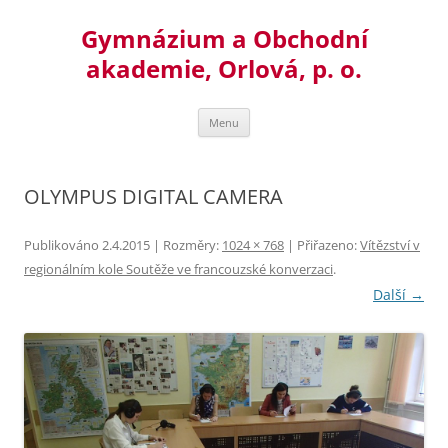
Přejít
k
Gymnázium a Obchodní
obsahu
webu
akademie, Orlová, p. o.
Menu
OLYMPUS DIGITAL CAMERA
Publikováno
2.4.2015
| Rozměry:
1024 × 768
| Přiřazeno:
Vítězství v
regionálním kole Soutěže ve francouzské konverzaci
.
Další →