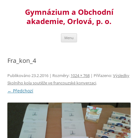
Přejít
k
Gymnázium a Obchodní
obsahu
webu
akademie, Orlová, p. o.
Menu
Fra_kon_4
Publikováno
23.2.2016
| Rozměry:
1024 × 768
| Přiřazeno:
Výsledky
školního kola soutěže ve francouzské konverzaci
.
← Předchozí