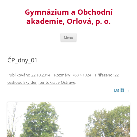
Přejít
k
Gymnázium a Obchodní
obsahu
webu
akademie, Orlová, p. o.
Menu
ČP_dny_01
Publikováno
22.10.2014
| Rozměry:
768 × 1024
| Přiřazeno:
22.
českopolský den, tentokrát v Ostravě
.
Další →