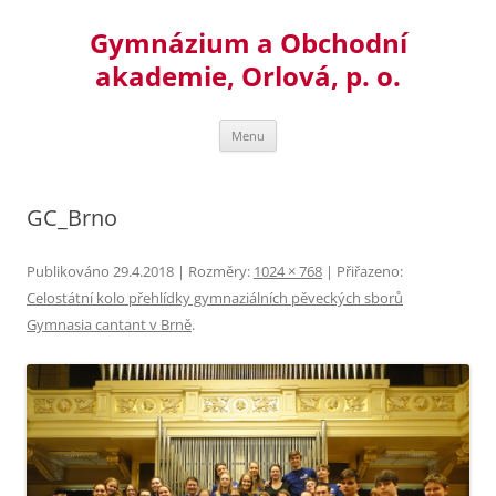
Přejít
k
Gymnázium a Obchodní
obsahu
webu
akademie, Orlová, p. o.
Menu
GC_Brno
Publikováno
29.4.2018
| Rozměry:
1024 × 768
| Přiřazeno:
Celostátní kolo přehlídky gymnaziálních pěveckých sborů
Gymnasia cantant v Brně
.