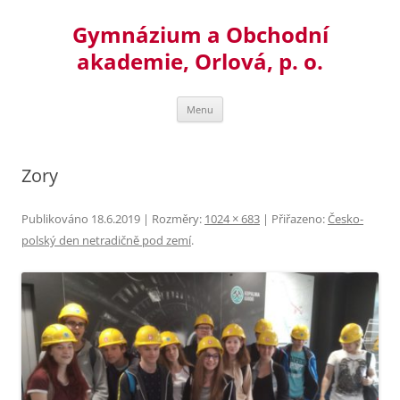
Přejít
k
Gymnázium a Obchodní
obsahu
webu
akademie, Orlová, p. o.
Menu
Zory
Publikováno
18.6.2019
| Rozměry:
1024 × 683
| Přiřazeno:
Česko-
polský den netradičně pod zemí
.