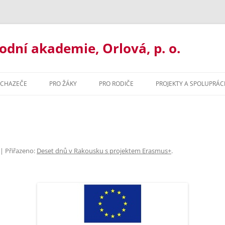
ní akademie, Orlová, p. o.
UCHAZEČE
PRO ŽÁKY
PRO RODIČE
PROJEKTY A SPOLUPRÁC
UJ U NÁS
ORGANIZACE ROKU
BAKALÁŘI
ORMACE PRO UCHAZEČE
MATERIÁLY KE STAŽENÍ
ORGANIZACE ŠK. ROKU
ILETÉ GYMNÁZIUM
MATURITNÍ ZKOUŠKA 2021
MATERIÁLY KE STAŽENÍ
| Přiřazeno:
Deset dnů v Rakousku s projektem Erasmus+
.
ŘLETÉ GYMNÁZIUM
PORADENSTVÍ
PORADENSTVÍ
ZACE ROKU
ORMAČNÍ TECHNOLOGIE
PREVENCE RIZIK
NADAČNÍ FOND GOA ORLOVÁ
ZVONĚNÍ
HODNÍ AKADEMIE