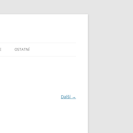
E
OSTATNÍ
DOTAZY A PŘIPOMÍNKY
ŠKOLSTVÍ V ČR
MAPA A GPS
Další →