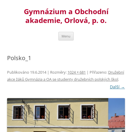
Přejít
k
Gymnázium a Obchodní
obsahu
webu
akademie, Orlová, p. o.
Menu
Polsko_1
Publikováno
19.6.2014
| Rozměry:
1024 × 681
| Přiřazeno:
Družební
akce žáků Gymnázia a OA se studenty družebních polských škol
.
Další →