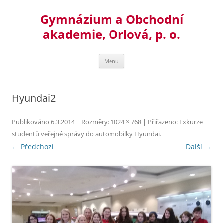
Přejít
k
Gymnázium a Obchodní
obsahu
webu
akademie, Orlová, p. o.
Menu
Hyundai2
Publikováno
6.3.2014
| Rozměry:
1024 × 768
| Přiřazeno:
Exkurze
studentů veřejné správy do automobilky Hyundai
.
← Předchozí
Další →