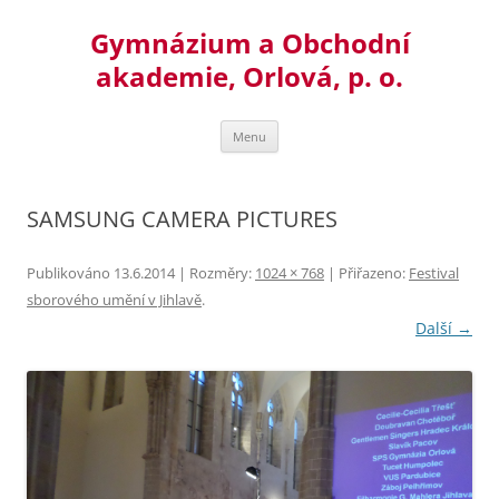
Přejít
k
Gymnázium a Obchodní
obsahu
webu
akademie, Orlová, p. o.
Menu
SAMSUNG CAMERA PICTURES
Publikováno
13.6.2014
| Rozměry:
1024 × 768
| Přiřazeno:
Festival
sborového umění v Jihlavě
.
Další →