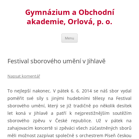
Přejít
k
Gymnázium a Obchodní
obsahu
webu
akademie, Orlová, p. o.
Menu
Festival sborového umění v Jihlavě
Napsat komentář
To nejlepší nakonec. V pátek 6. 6. 2014 se náš sbor vydal
poměřit své síly s jinými hudebními tělesy na Festival
sborového umění, který se již tradičně po několik desítek
let koná v Jihlavě a patří k nejprestižnějším soutěžím
sborového zpěvu v České republice.
Už v pátek na
zahajovacím koncertě si zpěváci všech zúčastněných sborů
měli možnost zazpívat společně s orchestrem Píseň českou