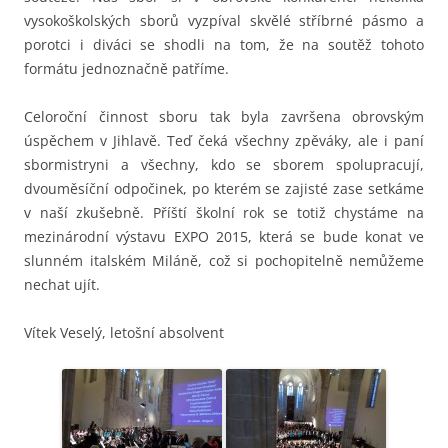
vysokoškolských sborů vyzpíval skvělé stříbrné pásmo a
porotci i diváci se shodli na tom, že na soutěž tohoto
formátu jednoznačně patříme.
Celoroční činnost sboru tak byla završena obrovským
úspěchem v Jihlavě. Teď čeká všechny zpěváky, ale i paní
sbormistryni a všechny, kdo se sborem spolupracují,
dvouměsíční odpočinek, po kterém se zajisté zase setkáme
v naší zkušebně. Příští školní rok se totiž chystáme na
mezinárodní výstavu EXPO 2015, která se bude konat ve
slunném italském Miláně, což si pochopitelně nemůžeme
nechat ujít.
Vítek Veselý, letošní absolvent