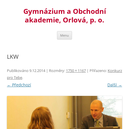
Přejít
k
Gymnázium a Obchodní
obsahu
webu
akademie, Orlová, p. o.
Menu
LKW
Publikováno
9.12.2014
| Rozměry:
1750 × 1167
| Přiřazeno:
Konkurz
pro Tebe
.
← Předchozí
Další →