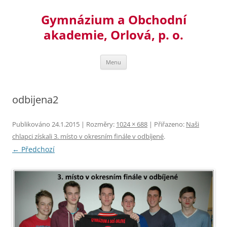
Přejít
k
Gymnázium a Obchodní
obsahu
webu
akademie, Orlová, p. o.
Menu
odbijena2
Publikováno
24.1.2015
| Rozměry:
1024 × 688
| Přiřazeno:
Naši
chlapci získali 3. místo v okresním finále v odbíjené
.
← Předchozí