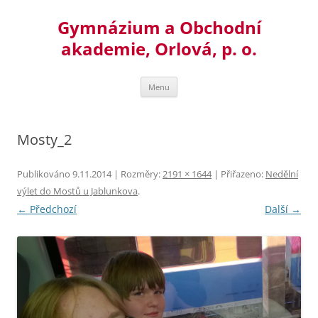
Přejít
k
Gymnázium a Obchodní
obsahu
webu
akademie, Orlová, p. o.
Menu
Mosty_2
Publikováno
9.11.2014
| Rozměry:
2191 × 1644
| Přiřazeno:
Nedělní
výlet do Mostů u Jablunkova
.
← Předchozí
Další →