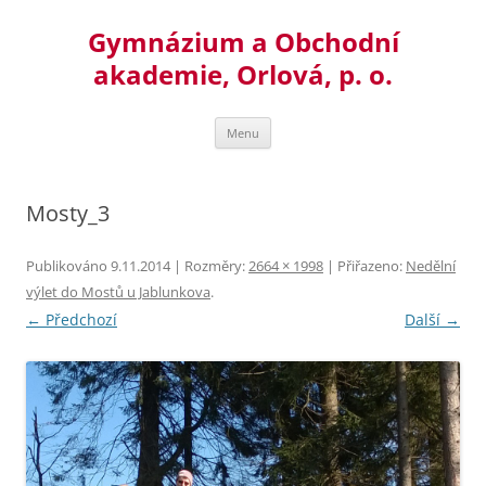
Přejít
k
Gymnázium a Obchodní
obsahu
webu
akademie, Orlová, p. o.
Menu
Mosty_3
Publikováno
9.11.2014
| Rozměry:
2664 × 1998
| Přiřazeno:
Nedělní
výlet do Mostů u Jablunkova
.
← Předchozí
Další →