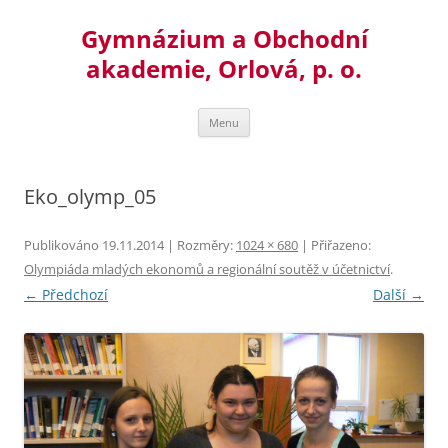
Přejít
k
Gymnázium a Obchodní
obsahu
webu
akademie, Orlová, p. o.
Menu
Eko_olymp_05
Publikováno
19.11.2014
| Rozměry:
1024 × 680
| Přiřazeno:
Olympiáda mladých ekonomů a regionální soutěž v účetnictví
.
← Předchozí
Další →