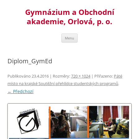
Přejít
k
Gymnázium a Obchodní
obsahu
webu
akademie, Orlová, p. o.
Menu
Diplom_GymEd
Publikováno
23.4.2016
| Rozměry:
720 × 1024
| Přiřazeno:
Páté
místo na krajské Soutěžní přehlídce studentských programů
.
← Předchozí