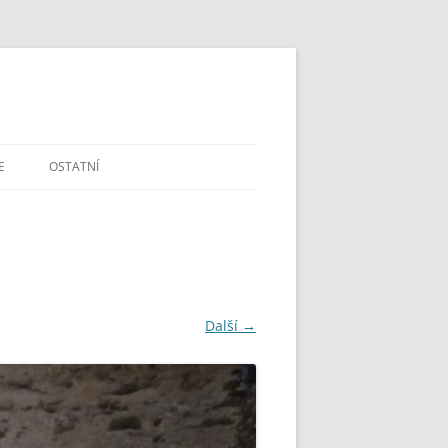
E
OSTATNÍ
DOTAZY A PŘIPOMÍNKY
ŠKOLSTVÍ V ČR
MAPA A GPS
Další →