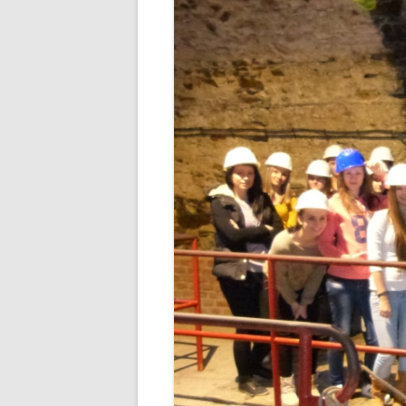
STUDENTSKÁ RADA
SEZNAMY
VEŘ
VÝCHOVNÁ KOMISE
PORADENSTVÍ
ZAMĚSTNANCI ŠKOLY
FOTOGALERIE
PARTNEŘI ŠKOLY