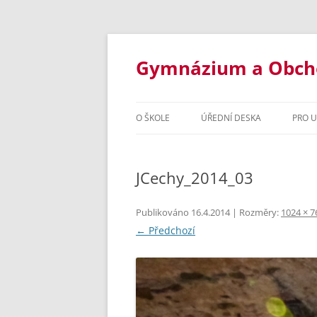
Přejít
k
obsahu
Gymnázium a Obchod
webu
O ŠKOLE
ÚŘEDNÍ DESKA
PRO 
ZÁKLADNÍ INFORMACE
STUD
JCechy_2014_03
STUDIJNÍ OBORY
INF
DOKUMENTY ŠKOLY
OSM
Publikováno
16.4.2014
| Rozměry:
1024 × 7
← Předchozí
VYBAVENÍ ŠKOLY
ČTY
ŠKOLNÍ ROK 2020/2021
ORGANI
INF
ŠKOLSKÁ RADA
ŠKOLNÍ 
OBC