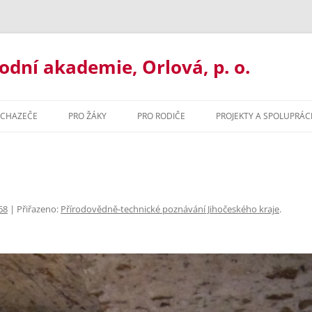
ní akademie, Orlová, p. o.
UCHAZEČE
PRO ŽÁKY
PRO RODIČE
PROJEKTY A SPOLUPRÁC
UJ U NÁS
ORGANIZACE ROKU
BAKALÁŘI
ORMACE PRO UCHAZEČE
MATERIÁLY KE STAŽENÍ
ORGANIZACE ŠK. ROKU
ILETÉ GYMNÁZIUM
MATURITNÍ ZKOUŠKA 2021
MATERIÁLY KE STAŽENÍ
68
| Přiřazeno:
Přírodovědně-technické poznávání Jihočeského kraje
.
ŘLETÉ GYMNÁZIUM
PORADENSTVÍ
PORADENSTVÍ
ZACE ROKU
ORMAČNÍ TECHNOLOGIE
PREVENCE RIZIK
NADAČNÍ FOND GOA ORLOVÁ
ZVONĚNÍ
HODNÍ AKADEMIE