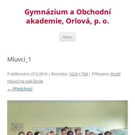
Přejít
k
Gymnázium a Obchodní
obsahu
webu
akademie, Orlová, p. o.
Menu
Mluvci_1
Publikováno
27.6.2019
| Rozměry:
1024 × 768
| Přiřazeno:
Rodilí
mluvčí na naší škole
.
← Předchozí