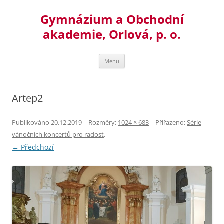
Přejít
k
Gymnázium a Obchodní
obsahu
webu
akademie, Orlová, p. o.
Menu
Artep2
Publikováno
20.12.2019
| Rozměry:
1024 × 683
| Přiřazeno:
Série
vánočních koncertů pro radost
.
← Předchozí