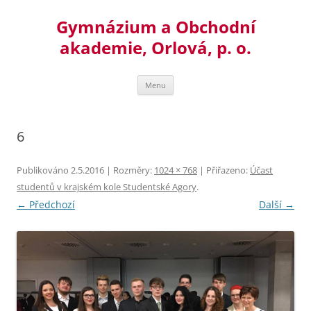
Přejít
k
Gymnázium a Obchodní
obsahu
webu
akademie, Orlová, p. o.
Menu
6
Publikováno
2.5.2016
| Rozměry:
1024 × 768
| Přiřazeno:
Účast
studentů v krajském kole Studentské Agory
.
← Předchozí
Další →