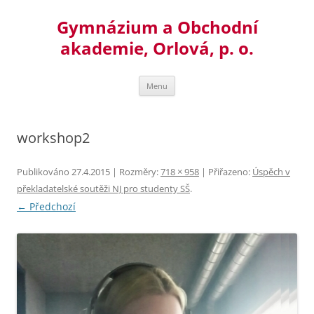
Přejít
k
Gymnázium a Obchodní
obsahu
webu
akademie, Orlová, p. o.
Menu
workshop2
Publikováno
27.4.2015
| Rozměry:
718 × 958
| Přiřazeno:
Úspěch v
překladatelské soutěži NJ pro studenty SŠ
.
← Předchozí