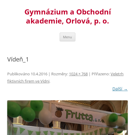
Přejít
k
Gymnázium a Obchodní
obsahu
webu
akademie, Orlová, p. o.
Menu
Vídeň_1
Publikováno
10.4.2016
| Rozměry:
1024 × 768
| Přiřazeno:
Veletrh
fiktivních firem ve Vídni
.
Další →