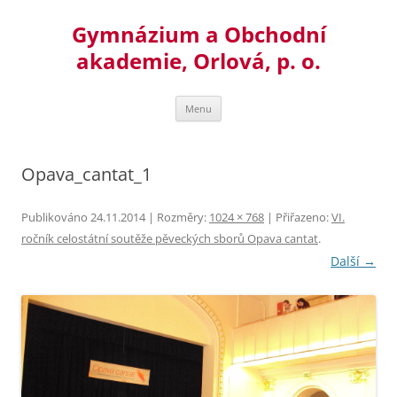
Přejít
k
Gymnázium a Obchodní
obsahu
webu
akademie, Orlová, p. o.
Menu
Opava_cantat_1
Publikováno
24.11.2014
| Rozměry:
1024 × 768
| Přiřazeno:
VI.
ročník celostátní soutěže pěveckých sborů Opava cantat
.
Další →