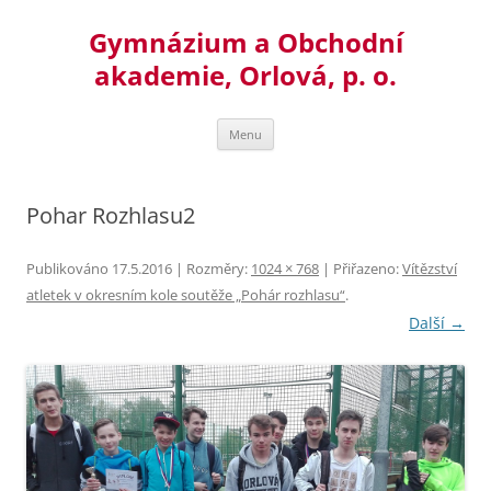
Přejít
k
Gymnázium a Obchodní
obsahu
webu
akademie, Orlová, p. o.
Menu
Pohar Rozhlasu2
Publikováno
17.5.2016
| Rozměry:
1024 × 768
| Přiřazeno:
Vítězství
atletek v okresním kole soutěže „Pohár rozhlasu“
.
Další →