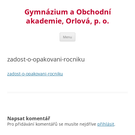
Přejít
k
Gymnázium a Obchodní
obsahu
webu
akademie, Orlová, p. o.
Menu
zadost-o-opakovani-rocniku
zadost-o-opakovani-rocniku
Napsat komentář
Pro přidávání komentářů se musíte nejdříve
přihlásit
.