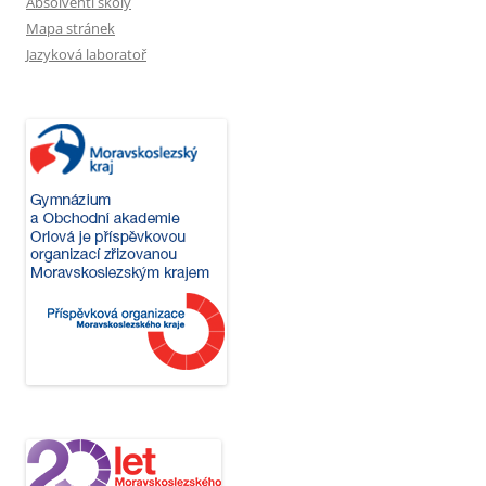
Absolventi školy
Mapa stránek
Jazyková laboratoř