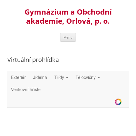
Přejít
k
Gymnázium a Obchodní
obsahu
webu
akademie, Orlová, p. o.
Menu
Virtuální prohlídka