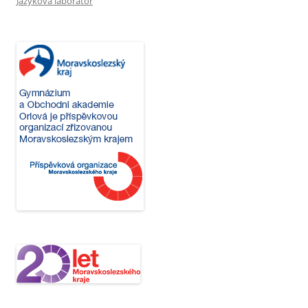
Jazyková laboratoř