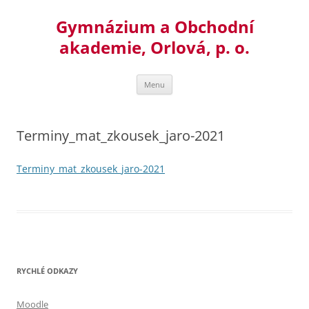
Přejít
k
Gymnázium a Obchodní
obsahu
webu
akademie, Orlová, p. o.
Menu
Terminy_mat_zkousek_jaro-2021
Terminy_mat_zkousek_jaro-2021
RYCHLÉ ODKAZY
Moodle