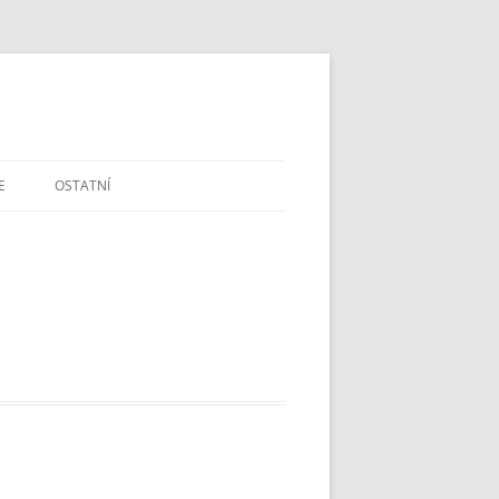
E
OSTATNÍ
DOTAZY A PŘIPOMÍNKY
ŠKOLSTVÍ V ČR
MAPA A GPS