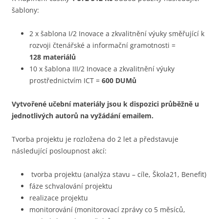
šablony:
2 x šablona I/2 Inovace a zkvalitnění výuky směřující k
rozvoji čtenářské a informační gramotnosti =
128 materiálů
10 x šablona III/2 Inovace a zkvalitnění výuky
prostřednictvím ICT =
600 DUMů
Vytvořené učební materiály jsou k dispozici průběžně u
jednotlivých autorů na vyžádání emailem.
Tvorba projektu je rozložena do 2 let a představuje
následující posloupnost akcí:
tvorba projektu (analýza stavu – cíle, Škola21, Benefit)
fáze schvalování projektu
realizace projektu
monitorování (monitorovací zprávy co 5 měsíců,