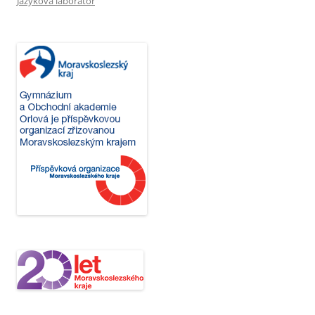
Jazyková laboratoř