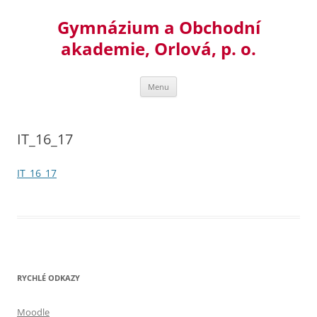
Přejít
k
Gymnázium a Obchodní
obsahu
webu
akademie, Orlová, p. o.
Menu
IT_16_17
IT_16_17
RYCHLÉ ODKAZY
Moodle