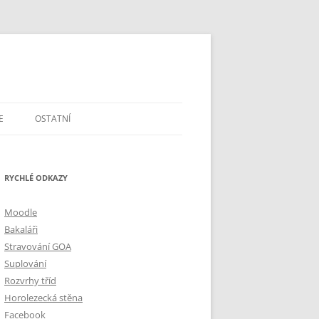
E
OSTATNÍ
DOTAZY A PŘIPOMÍNKY
RYCHLÉ ODKAZY
ŠKOLSTVÍ V ČR
MAPA A GPS
Moodle
Bakaláři
Stravování GOA
Suplování
Rozvrhy tříd
Horolezecká stěna
Facebook