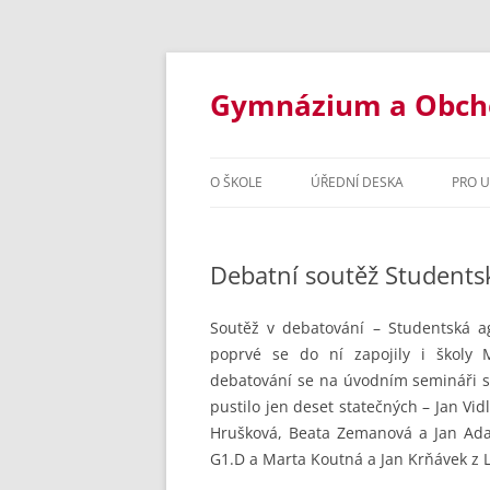
Přejít
k
obsahu
Gymnázium a Obchod
webu
O ŠKOLE
ÚŘEDNÍ DESKA
PRO 
ZÁKLADNÍ INFORMACE
STUD
Debatní soutěž Students
STUDIJNÍ OBORY
INF
DOKUMENTY ŠKOLY
OSM
Soutěž v debatování – Studentská a
poprvé se do ní zapojily i školy 
VYBAVENÍ ŠKOLY
ČTY
debatování se na úvodním semináři s
pustilo jen deset statečných – Jan Vidl
ŠKOLNÍ ROK 2020/2021
ORGANI
INF
Hrušková, Beata Zemanová a Jan Ada
ŠKOLSKÁ RADA
ŠKOLNÍ 
OBC
G1.D a Marta Koutná a Jan Krňávek z L