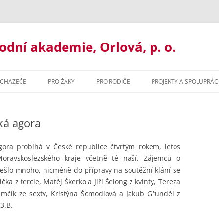
ní akademie, Orlová, p. o.
UCHAZEČE
PRO ŽÁKY
PRO RODIČE
PROJEKTY A SPOLUPRÁC
UJ U NÁS
ORGANIZACE ROKU
BAKALÁŘI
ká agora
ORMACE PRO UCHAZEČE
MATERIÁLY KE STAŽENÍ
ORGANIZACE ŠK. ROKU
ILETÉ GYMNÁZIUM
MATURITNÍ ZKOUŠKA 2021
MATERIÁLY KE STAŽENÍ
gora probíhá v České republice čtvrtým rokem, letos
Moravskoslezského kraje včetně té naší.
Zájemců o
ŘLETÉ GYMNÁZIUM
PORADENSTVÍ
PORADENSTVÍ
ešlo mnoho, nicméně do přípravy na soutěžní klání se
ička z tercie, Matěj Škerko a Jiří Šelong z kvinty, Tereza
ZACE ROKU
ORMAČNÍ TECHNOLOGIE
PREVENCE RIZIK
NADAČNÍ FOND GOA ORLOVÁ
mčík ze sexty, Kristýna Šomodiová a Jakub Gřunděl z
ZVONĚNÍ
HODNÍ AKADEMIE
3.B.