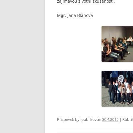
zajímavou životní zkušeností.
Mgr. Jana Bláhová
Příspěvek byl publikován
30.4.2015
| Rubri