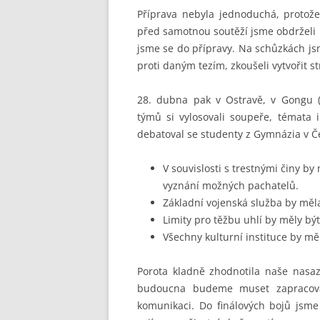
STUDENTSKÁ RADA
SEZNAMY
VEŘ
Příprava nebyla jednoduchá, protože
před samotnou soutěží jsme obdrželi 18
VÝCHOVNÁ KOMISE
jsme se do přípravy. Na schůzkách jsm
PORADENSTVÍ
proti daným tezím, zkoušeli vytvořit st
ZAMĚSTNANCI ŠKOLY
28. dubna pak v Ostravě, v Gongu (Do
týmů si vylosovali soupeře, témata i
FOTOGALERIE
debatoval se studenty z Gymnázia v Č
PARTNEŘI ŠKOLY
V souvislosti s trestnými činy b
vyznání možných pachatelů.
Základní vojenská služba by měl
Limity pro těžbu uhlí by měly bý
Všechny kulturní instituce by mě
Porota kladně zhodnotila naše nasaze
budoucna budeme muset zapracova
komunikaci. Do finálových bojů jsme 