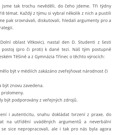
 TŘÍD
EJNOSPRÁVNÍ ČINNOST
 jsme tak trochu nevěděli, do čeho jdeme. Tři týdny
 témat. Každý z týmu si vybral několik z nich a pustili
e pak srovnávali, diskutovali, hledali argumenty pro a
rategii.
lní oblast Vítkovic), nastal den D. Studenti z šesti
 postoj (pro či proti) k dané tezi. Náš tým postupně
eském Těšíně a z Gymnázia Třinec o těchto výrocích:
y mělo být v médiích zakázáno zveřejňovat národnost či
a být znovu zavedena.
t prolomeny.
ly být podporovány z veřejných zdrojů.
ní i autenticitu, snahu dokládat tvrzení z praxe, do
t na utřídění uváděných argumentů a neverbální
se sice nepropracovali, ale i tak pro nás byla agora