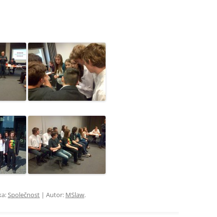
ka:
Společnost
| Autor:
MSlaw
.