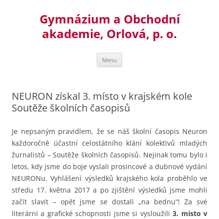
Přejít
k
Gymnázium a Obchodní
obsahu
webu
akademie, Orlová, p. o.
Menu
NEURON získal 3. místo v krajském kole
Soutěže školních časopisů
Je nepsaným pravidlem, že se náš školní časopis Neuron
každoročně účastní celostátního klání kolektivů mladých
žurnalistů – Soutěže školních časopisů.
Nejinak tomu bylo i
letos, kdy jsme do boje vyslali prosincové a dubnové vydání
NEURONu. Vyhlášení výsledků krajského kola proběhlo ve
středu 17. května 2017 a po zjištění výsledků jsme mohli
začít slavit – opět jsme se dostali „na bednu“! Za své
literární a grafické schopnosti jsme si vysloužili
3. místo v